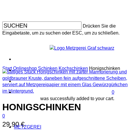
Skip
to
main
content
Drücken Sie die
Eingabetaste, um zu suchen oder ESC, um zu schließen.
facebo
instagr
Start
Onlineshop
Schinken
Kochschinken
Honigschinken
search
accoun
0
was successfully added to your cart.
HONIGSCHINKEN
search
account
Menu
0
Menu
29,90
€
METZGEREI