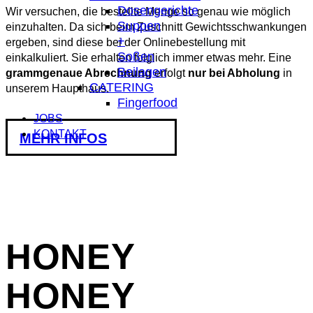
Dosengerichte
Wir versuchen, die bestellte Menge so genau wie möglich
Suppen
einzuhalten. Da sich beim Zuschnitt Gewichtsschwankungen
+
ergeben, sind diese bei der Onlinebestellung mit
Soßen
einkalkuliert. Sie erhalten folglich immer etwas mehr. Eine
Beilagen
grammgenaue Abrechnung
erfolgt
nur bei Abholung
in
CATERING
unserem Haupthaus.
Fingerfood
JOBS
KONTAKT
MEHR INFOS
HONEY
HONEY