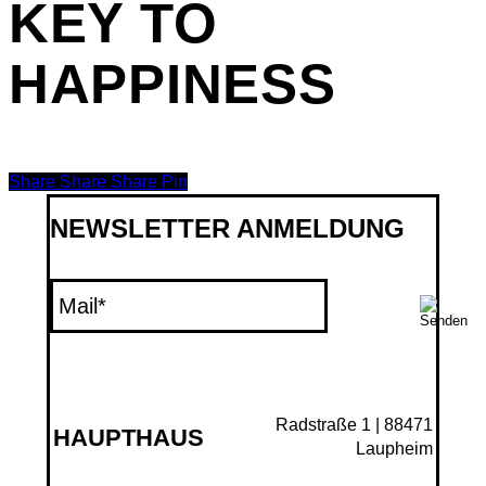
KEY TO
HAPPINESS
Share
Share
Share
Share
Pin
NEWSLETTER ANMELDUNG
Radstraße 1 | 88471
HAUPTHAUS
Laupheim