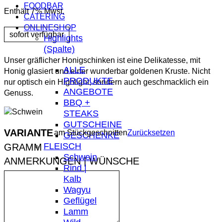
FOODBAR
Enthält 7% Mwst.
CATERING
ONLINESHOP
Highlights
(Spalte)
Unser gräflicher Honigschinken ist eine Delikatesse, mit
ALLE
Honig glasiert und einer wunderbar goldenen Kruste. Nicht
PRODUKTE
nur optisch ein Highlight, sondern auch geschmacklich ein
ANGEBOTE
Genuss.
BBQ +
STEAKS
GUTSCHEINE
VARIANTE
am Stück
geschnitten
Zurücksetzen
GESCHENKE
FLEISCH
Schwein
ANMERKUNGEN | WÜNSCHE
Rind |
Kalb
Wagyu
Geflügel
Lamm