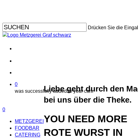
Skip
to
main
content
Drücken Sie die Einga
facebook
instagram
search
account
0
Liebe geht durch den Ma
was successfully added to your cart.
bei uns über die Theke.
Menu
search
account
0
YOU NEED MORE
Menu
METZGEREI
FOODBAR
ROTE WURST
IN
CATERING