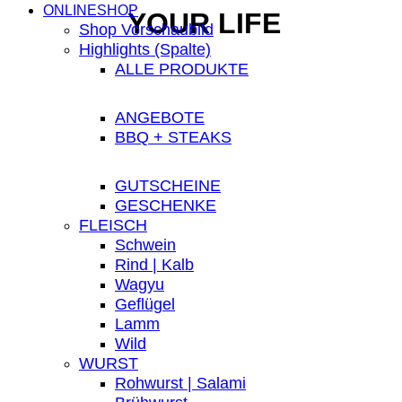
ONLINESHOP
YOUR LIFE
Shop Vorschaubild
Highlights (Spalte)
ALLE PRODUKTE
ANGEBOTE
BBQ + STEAKS
GUTSCHEINE
GESCHENKE
FLEISCH
Schwein
Rind | Kalb
Wagyu
Geflügel
Lamm
Wild
WURST
Rohwurst | Salami