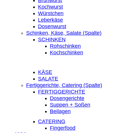
Brühwurst
Kochwurst
Würstchen
Leberkäse
Dosenwurst
Schinken, Käse, Salate (Spalte)
SCHINKEN
Rohschinken
Kochschinken
KÄSE
SALATE
Fertiggerichte, Catering (Spalte)
FERTIGGERICHTE
Dosengerichte
Suppen + Soßen
Beilagen
CATERING
Fingerfood