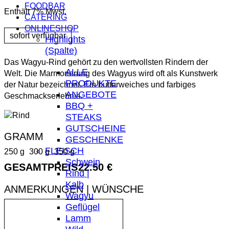
FOODBAR
Enthält 7% Mwst.
CATERING
ONLINESHOP
Highlights
(Spalte)
Das Wagyu-Rind gehört zu den wertvollsten Rindern der
ALLE
Welt. Die Marmorierung des Wagyus wird oft als Kunstwerk
PRODUKTE
der Natur bezeichnet. Ein butterweiches und farbiges
ANGEBOTE
Geschmackserlebnis.
BBQ +
STEAKS
GUTSCHEINE
GESCHENKE
FLEISCH
250 g
300 g
350 g
Schwein
GESAMTPREIS
22.50 €
Rind |
Kalb
ANMERKUNGEN | WÜNSCHE
Wagyu
Geflügel
Lamm