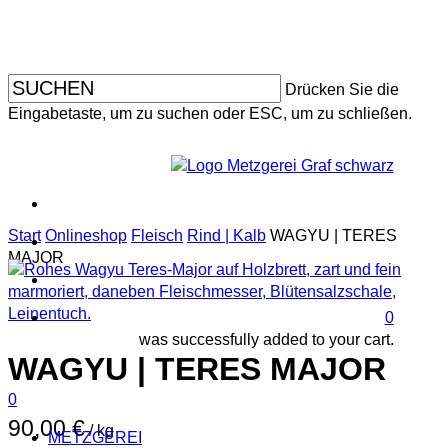
Skip
to
main
content
Drücken Sie die
Eingabetaste, um zu suchen oder ESC, um zu schließen.
facebo
instagr
Start
Onlineshop
Fleisch
Rind | Kalb
WAGYU | TERES
search
MAJOR
accoun
0
was successfully added to your cart.
WAGYU | TERES MAJOR
search
account
Menu
0
Menu
90,00
€
/ kg
METZGEREI