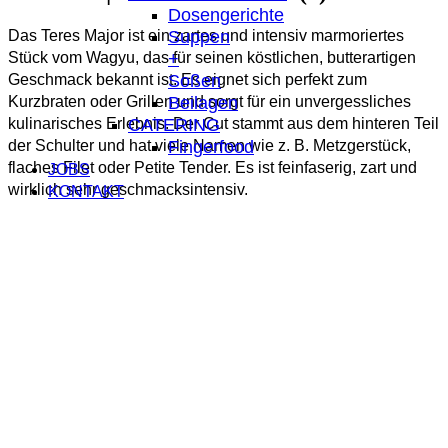
Dosengerichte
Das Teres Major ist ein zartes und intensiv marmoriertes
Suppen
Stück vom Wagyu, das für seinen köstlichen, butterartigen
+
Geschmack bekannt ist. Es eignet sich perfekt zum
Soßen
Kurzbraten oder Grillen und sorgt für ein unvergessliches
Beilagen
kulinarisches Erlebnis. Der Cut stammt aus dem hinteren Teil
CATERING
der Schulter und hat viele Namen wie z. B. Metzgerstück,
Fingerfood
flaches Filet oder Petite Tender. Es ist feinfaserig, zart und
JOBS
wirklich sehr geschmacksintensiv.
KONTAKT