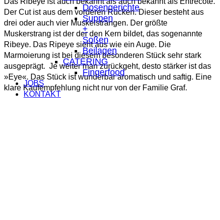
Das Ribeye ist auch bekannt als
auch bekannt als Entrecôte
.
Dosengerichte
Der Cut ist aus dem vorderen Rücken. Dieser besteht aus
Suppen
drei oder auch vier Muskelsträngen. Der größte
+
Muskerstrang ist der der den Kern bildet, das sogenannte
Soßen
Ribeye. Das Ripeye sieht aus wie ein Auge. Die
Beilagen
Marmoierung ist bei diesem besonderen Stück sehr stark
CATERING
ausgeprägt. Je weiter man zurückgeht, desto stärker ist das
Fingerfood
»Eye«. Das Stück ist wunderbar aromatisch und saftig. Eine
JOBS
klare Kaufempfehlung nicht nur von der Familie Graf.
KONTAKT