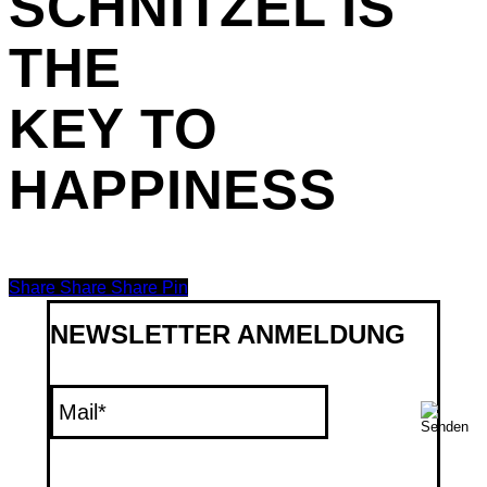
SCHNITZEL
IS
THE
KEY TO
HAPPINESS
Share
Share
Share
Share
Pin
NEWSLETTER ANMELDUNG