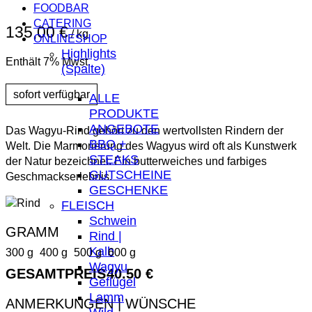
FOODBAR
CATERING
135,00
€
/ kg
ONLINESHOP
Highlights
Enthält 7% Mwst.
(Spalte)
ALLE
PRODUKTE
ANGEBOTE
Das Wagyu-Rind gehört zu den wertvollsten Rindern der
BBQ +
Welt. Die Marmorierung des Wagyus wird oft als Kunstwerk
STEAKS
der Natur bezeichnet. Ein butterweiches und farbiges
GUTSCHEINE
Geschmackserlebnis.
GESCHENKE
FLEISCH
Schwein
Rind |
Kalb
300 g
400 g
500 g
600 g
Wagyu
GESAMTPREIS
40.50 €
Geflügel
Lamm
ANMERKUNGEN | WÜNSCHE