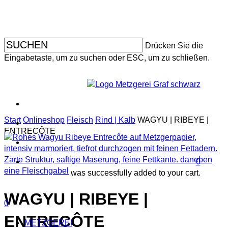
Skip
to
main
content
Drücken Sie die
Eingabetaste, um zu suchen oder ESC, um zu schließen.
facebo
instagr
Start
Onlineshop
Fleisch
Rind | Kalb
WAGYU | RIBEYE |
search
ENTRECÔTE
accoun
0
was successfully added to your cart.
WAGYU | RIBEYE |
search
account
Menu
0
Menu
ENTRECÔTE
METZGEREI