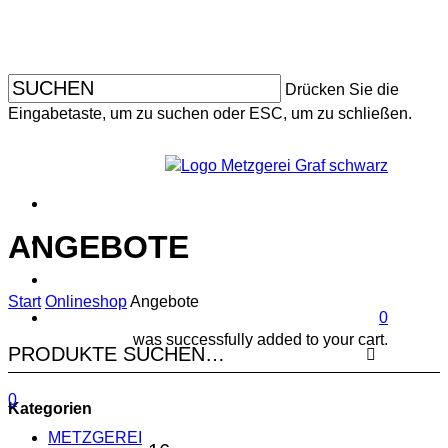
Skip
to
main
content
Drücken Sie die
Eingabetaste, um zu suchen oder ESC, um zu schließen.
faceboo
instagr
ANGEBOTE
search
account
Start
Onlineshop
Angebote
0
was successfully added to your cart.
search
account
Menu
0
Kategorien
Menu
METZGEREI