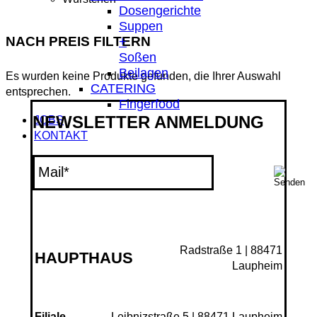
Produkte
Dosengerichte
Suppen
NACH PREIS FILTERN
+
Soßen
Beilagen
Es wurden keine Produkte gefunden, die Ihrer Auswahl
CATERING
entsprechen.
Fingerfood
NEWSLETTER ANMELDUNG
JOBS
KONTAKT
Radstraße 1 | 88471
HAUPTHAUS
Laupheim
Leibnizstraße 5 | 88471 Laupheim
Filiale