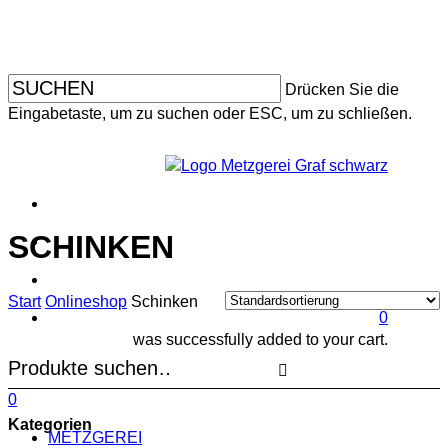
Skip
to
main
content
Drücken Sie die
Eingabetaste, um zu suchen oder ESC, um zu schließen.
faceboo
instagr
SCHINKEN
search
account
Start
Onlineshop
Schinken
0
was successfully added to your cart.
search
account
Menu
0
Menu
Kategorien
METZGEREI