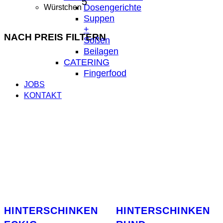
5
5
Dosengerichte
Würstchen
Produkte
Suppen
+
NACH PREIS FILTERN
Soßen
Beilagen
CATERING
Fingerfood
JOBS
KONTAKT
HINTERSCHINKEN
HINTERSCHINKEN