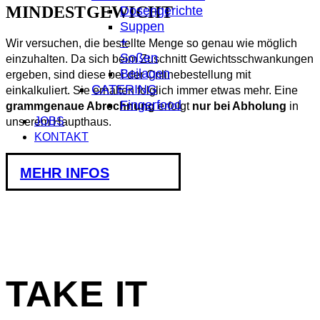
MINDESTGEWICHT
Dosengerichte
Suppen
+
Wir versuchen, die bestellte Menge so genau wie möglich
Soßen
einzuhalten. Da sich beim Zuschnitt Gewichtsschwankungen
Beilagen
ergeben, sind diese bei der Onlinebestellung mit
CATERING
einkalkuliert. Sie erhalten folglich immer etwas mehr. Eine
Fingerfood
grammgenaue Abrechnung
erfolgt
nur bei Abholung
in
JOBS
unserem Haupthaus.
KONTAKT
MEHR INFOS
TAKE IT