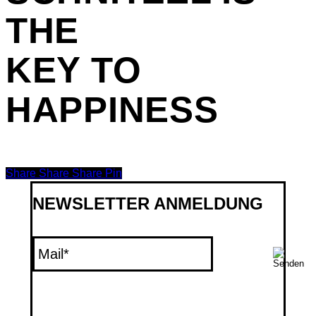
THE
KEY TO
HAPPINESS
Share
Share
Share
Share
Pin
NEWSLETTER ANMELDUNG