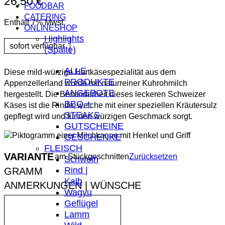
26,50
€
FOODBAR
CATERING
Enthält 7% Mwst.
ONLINESHOP
Highlights
(Spalte)
ALLE
Diese mild-würzige Hartkäsespezialität aus dem
PRODUKTE
Appenzellerland wurde mit naturreiner Kuhrohmilch
ANGEBOTE
hergestellt. Die Besonderheit dieses leckeren Schweizer
BBQ +
Käses ist die Rinde, welche mit einer speziellen Kräutersulz
STEAKS
gepflegt wird und für den würzigen Geschmack sorgt.
GUTSCHEINE
GESCHENKE
FLEISCH
VARIANTE
am Stück
geschnitten
Zurücksetzen
Schwein
Rind |
Kalb
ANMERKUNGEN | WÜNSCHE
Wagyu
Geflügel
Lamm