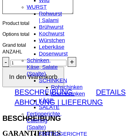
Wild
WURST
Rohwurst
| Salami
Product total
Brühwurst
Kochwurst
Options total
Würstchen
Grand total
Leberkäse
Dosenwurst
Schinken,
Schweizer
Käse, Salate
Appenzeller
(Spalte)
Menge
In den Warenkorb
SCHINKEN
Rohschinken
BESCHREIBUNG
DETAILS
Kochschinken
KÄSE
ABHOLUNG | LIEFERUNG
SALATE
Fertiggerichte,
BESCHREIBUNG
Catering
(Spalte)
GARANTIERTES
FERTIGGERICHTE