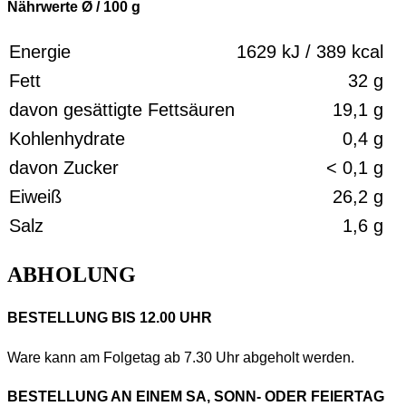
Nährwerte Ø / 100
g
Energie
1629 kJ / 389 kcal
Fett
32 g
davon gesättigte Fettsäuren
19,1 g
Kohlenhydrate
0,4 g
davon Zucker
< 0,1 g
Eiweiß
26,2 g
Salz
1,6 g
ABHOLUNG
BESTELLUNG BIS 12.00 UHR
Ware kann am Folgetag ab 7.30 Uhr abgeholt werden.
BESTELLUNG AN EINEM SA, SONN- ODER FEIERTAG