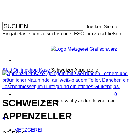
Skip
to
main
content
Drücken Sie die
Eingabetaste, um zu suchen oder ESC, um zu schließen.
facebo
instagr
Start
Onlineshop
Käse
Schweizer Appenzeller
search
accoun
0
SCHWEIZER
was successfully added to your cart.
APPENZELLER
search
account
Menu
0
Menu
METZGEREI