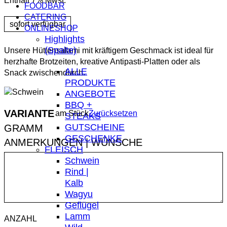
Enthält 7% Mwst.
FOODBAR
CATERING
ONLINESHOP
Highlights
(Spalte)
Unsere Hüttensalami mit kräftigem Geschmack ist ideal für
herzhafte Brotzeiten, kreative Antipasti-Platten oder als
ALLE
Snack zwischendurch.
PRODUKTE
ANGEBOTE
BBQ +
VARIANTE
am Stück
Zurücksetzen
STEAKS
GUTSCHEINE
GESCHENKE
ANMERKUNGEN | WÜNSCHE
FLEISCH
Schwein
Rind |
Kalb
Wagyu
Geflügel
Lamm