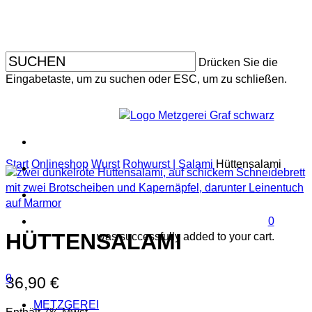
Skip
to
main
content
Drücken Sie die
Eingabetaste, um zu suchen oder ESC, um zu schließen.
facebo
instagr
Start
Onlineshop
Wurst
Rohwurst | Salami
Hüttensalami
search
accoun
0
HÜTTENSALAMI
was successfully added to your cart.
search
account
Menu
0
36,90
€
Menu
METZGEREI