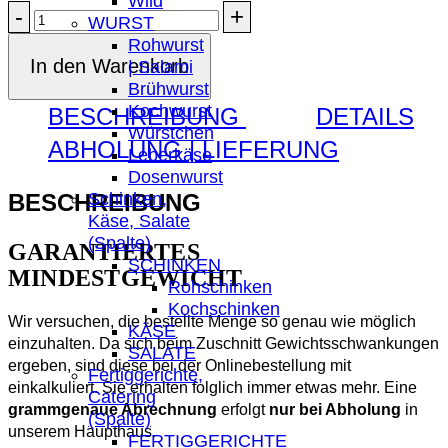
Wild
Hüttensalami
WURST
Menge
Rohwurst
In den Warenkorb
| Salami
Brühwurst
Kochwurst
BESCHREIBUNG
DETAILS
Würstchen
ABHOLUNG | LIEFERUNG
Leberkäse
Dosenwurst
BESCHREIBUNG
Schinken,
Käse, Salate
(Spalte)
GARANTIERTES
SCHINKEN
MINDESTGEWICHT
Rohschinken
Kochschinken
Wir versuchen, die bestellte Menge so genau wie möglich
KÄSE
einzuhalten. Da sich beim Zuschnitt Gewichtsschwankungen
SALATE
ergeben, sind diese bei der Onlinebestellung mit
Fertiggerichte,
einkalkuliert. Sie erhalten folglich immer etwas mehr. Eine
Catering
grammgenaue Abrechnung
erfolgt
nur bei Abholung
in
(Spalte)
unserem Haupthaus.
FERTIGGERICHTE