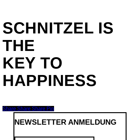
SCHNITZEL
IS
THE
KEY TO
HAPPINESS
Share
Share
Share
Share
Pin
NEWSLETTER ANMELDUNG