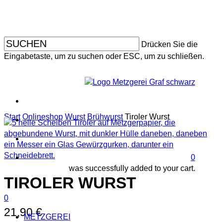
Skip
to
main
content
Drücken Sie die
Eingabetaste, um zu suchen oder ESC, um zu schließen.
facebo
instagr
Start
Onlineshop
Wurst
Brühwurst
Tiroler Wurst
search
accoun
0
was successfully added to your cart.
TIROLER WURST
search
account
Menu
0
Menu
21,90
€
METZGEREI