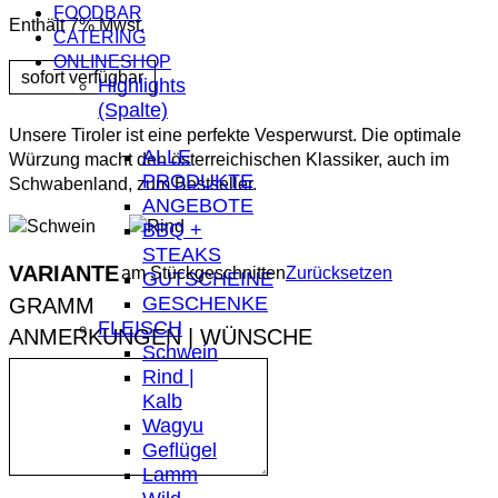
FOODBAR
Enthält 7% Mwst.
CATERING
ONLINESHOP
Highlights
(Spalte)
Unsere Tiroler ist eine perfekte Vesperwurst. Die optimale
ALLE
Würzung macht den österreichischen Klassiker, auch im
PRODUKTE
Schwabenland, zum Bestseller.
ANGEBOTE
BBQ +
STEAKS
VARIANTE
am Stück
geschnitten
Zurücksetzen
GUTSCHEINE
GESCHENKE
FLEISCH
ANMERKUNGEN | WÜNSCHE
Schwein
Rind |
Kalb
Wagyu
Geflügel
Lamm