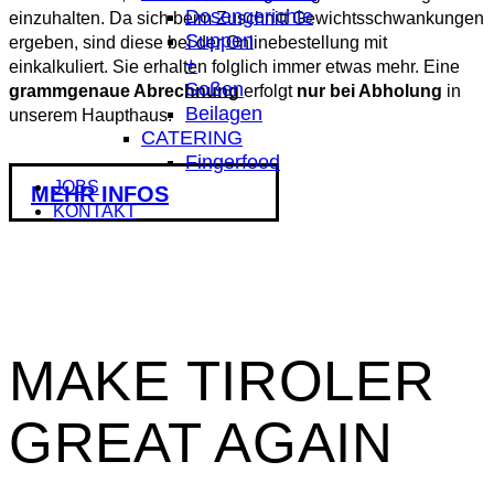
Dosengerichte
einzuhalten. Da sich beim Zuschnitt Gewichtsschwankungen
Suppen
ergeben, sind diese bei der Onlinebestellung mit
+
einkalkuliert. Sie erhalten folglich immer etwas mehr. Eine
Soßen
grammgenaue Abrechnung
erfolgt
nur bei Abholung
in
Beilagen
unserem Haupthaus.
CATERING
Fingerfood
JOBS
MEHR INFOS
KONTAKT
MAKE TIROLER
GREAT AGAIN