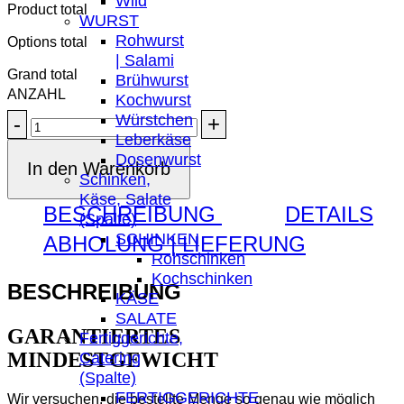
Wild
Product total
WURST
Rohwurst
Options total
| Salami
Grand total
Brühwurst
Kochwurst
Würstchen
Tiroler
Leberkäse
Wurst
Dosenwurst
Menge
In den Warenkorb
Schinken,
Käse, Salate
BESCHREIBUNG
DETAILS
(Spalte)
SCHINKEN
ABHOLUNG | LIEFERUNG
Rohschinken
Kochschinken
BESCHREIBUNG
KÄSE
SALATE
GARANTIERTES
Fertiggerichte,
MINDESTGEWICHT
Catering
(Spalte)
FERTIGGERICHTE
Wir versuchen, die bestellte Menge so genau wie möglich