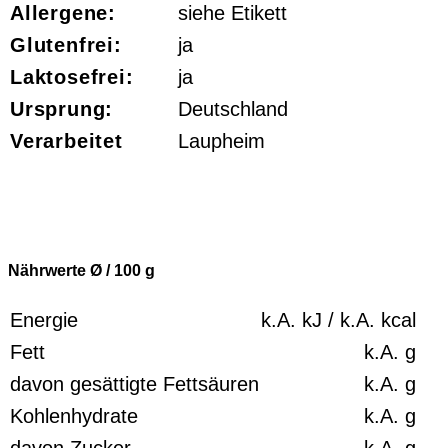
Allergene:
siehe Etikett
Glutenfrei:
ja
Laktosefrei:
ja
Ursprung:
Deutschland
Verarbeitet
Laupheim
Nährwerte Ø / 100
g
Energie
k.A.
kJ /
k.A.
kcal
Fett
k.A.
g
davon gesättigte Fettsäuren
k.A.
g
Kohlenhydrate
k.A.
g
davon Zucker
k.A.
g