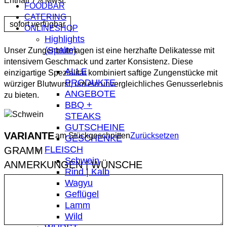
Enthält 7% Mwst.
FOODBAR
CATERING
ONLINESHOP
Highlights
(Spalte)
Unser Zungenblutmagen ist eine herzhafte Delikatesse mit
intensivem Geschmack und zarter Konsistenz. Diese
ALLE
einzigartige Spezialität kombiniert saftige Zungenstücke mit
PRODUKTE
würziger Blutwurst, um ein unvergleichliches Genusserlebnis
ANGEBOTE
zu bieten.
BBQ +
STEAKS
GUTSCHEINE
VARIANTE
am Stück
geschnitten
Zurücksetzen
GESCHENKE
FLEISCH
Schwein
ANMERKUNGEN | WÜNSCHE
Rind | Kalb
Wagyu
Geflügel
Lamm
Wild