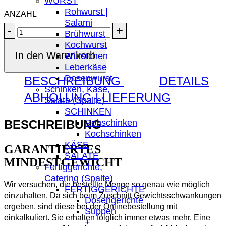
WURST
Rohwurst |
Salami
Zungenblutmagen
Brühwurst
Menge
Kochwurst
In den Warenkorb
Würstchen
Leberkäse
Dosenwurst
BESCHREIBUNG
DETAILS
Schinken, Käse,
ABHOLUNG | LIEFERUNG
Salate (Spalte)
SCHINKEN
BESCHREIBUNG
Rohschinken
Kochschinken
KÄSE
GARANTIERTES
SALATE
MINDESTGEWICHT
Fertiggerichte,
Catering (Spalte)
Wir versuchen, die bestellte Menge so genau wie möglich
FERTIGGERICHTE
einzuhalten. Da sich beim Zuschnitt Gewichtsschwankungen
Dosengerichte
ergeben, sind diese bei der Onlinebestellung mit
Suppen
einkalkuliert. Sie erhalten folglich immer etwas mehr. Eine
+