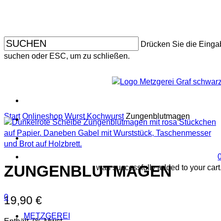
Skip
to
main
content
Drücken Sie die Einga
suchen oder ESC, um zu schließen.
Start
Onlineshop
Wurst
Kochwurst
Zungenblutmagen
ZUNGENBLUTMAGEN
was successfully added to your cart
search
account
0
19,90
€
Menu
METZGEREI