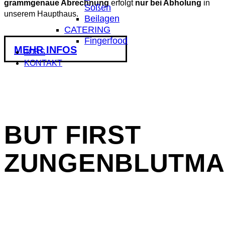
grammgenaue Abrechnung
erfolgt
nur bei Abholung
in
Soßen
unserem Haupthaus.
Beilagen
CATERING
Fingerfood
MEHR INFOS
JOBS
KONTAKT
BUT FIRST
ZUNGENBLUTM