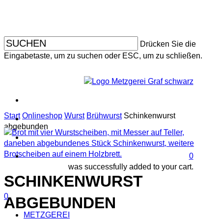
Skip
to
main
content
Drücken Sie die
Eingabetaste, um zu suchen oder ESC, um zu schließen.
facebo
instagr
Start
Onlineshop
Wurst
Brühwurst
Schinkenwurst
search
abgebunden
accoun
0
was successfully added to your cart.
SCHINKENWURST
search
account
Menu
0
ABGEBUNDEN
Menu
METZGEREI