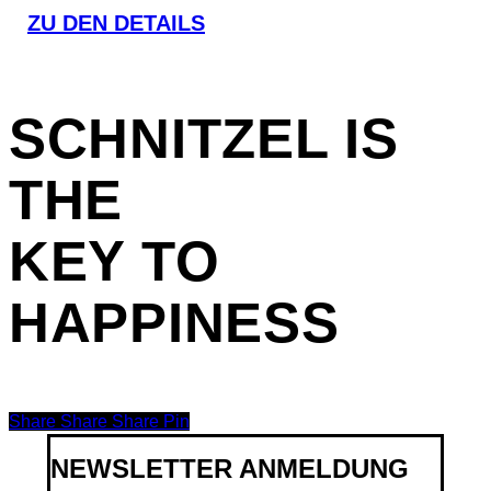
ZU DEN DETAILS
SCHNITZEL
IS
THE
KEY TO
HAPPINESS
Share
Share
Share
Share
Pin
NEWSLETTER ANMELDUNG