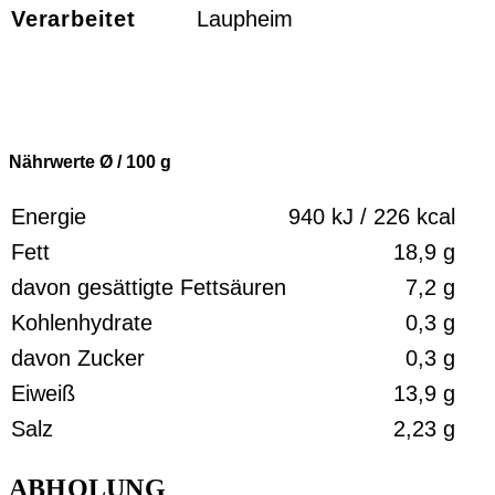
Verarbeitet
Laupheim
Nährwerte Ø / 100
g
Energie
940 kJ / 226 kcal
Fett
18,9 g
davon gesättigte Fettsäuren
7,2 g
Kohlenhydrate
0,3 g
davon Zucker
0,3 g
Eiweiß
13,9 g
Salz
2,23 g
ABHOLUNG