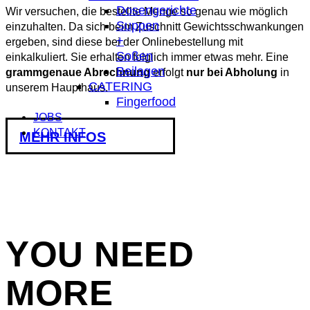
Dosengerichte
Wir versuchen, die bestellte Menge so genau wie möglich
Suppen
einzuhalten. Da sich beim Zuschnitt Gewichtsschwankungen
+
ergeben, sind diese bei der Onlinebestellung mit
Soßen
einkalkuliert. Sie erhalten folglich immer etwas mehr. Eine
Beilagen
grammgenaue Abrechnung
erfolgt
nur bei Abholung
in
CATERING
unserem Haupthaus.
Fingerfood
JOBS
KONTAKT
MEHR INFOS
YOU NEED
MORE