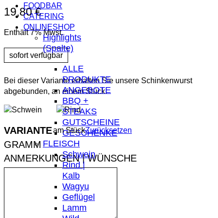
FOODBAR
19,80
€
CATERING
ONLINESHOP
Enthält 7% Mwst.
Highlights
(Spalte)
ALLE
PRODUKTE
Bei dieser Variante erhalten Sie unsere Schinkenwurst
ANGEBOTE
abgebunden, an einem Stück.
BBQ +
STEAKS
GUTSCHEINE
VARIANTE
am Stück
Zurücksetzen
GESCHENKE
FLEISCH
Schwein
ANMERKUNGEN | WÜNSCHE
Rind |
Kalb
Wagyu
Geflügel
Lamm