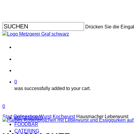
Skip
to
main
content
Drücken Sie die Einga
facebook
instagram
search
account
0
was successfully added to your cart.
Menu
search
account
0
Menu
Start
Onlineshop
Wurst
Kochwurst
Hausmacher Leberwurst
METZGEREI
FOODBAR
CATERING