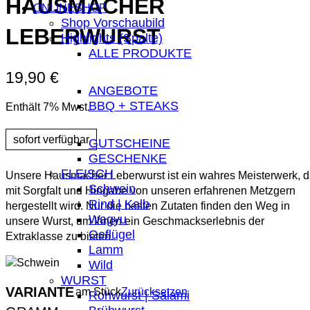
HAUSMACHER
ONLINESHOP
Shop Vorschaubild
LEBERWURST
Highlights (Spalte)
ALLE PRODUKTE
19,90
€
ANGEBOTE
BBQ + STEAKS
Enthält 7% Mwst.
GUTSCHEINE
GESCHENKE
FLEISCH
Unsere Hausmacher Leberwurst ist ein wahres Meisterwerk, 
Schwein
mit Sorgfalt und Hingabe von unseren erfahrenen Metzgern
Rind | Kalb
hergestellt wird. Nur die besten Zutaten finden den Weg in
Wagyu
unsere Wurst, um Ihnen ein Geschmackserlebnis der
Geflügel
Extraklasse zu bieten.
Lamm
Wild
WURST
VARIANTE
am Stück
Zurücksetzen
Rohwurst | Salami