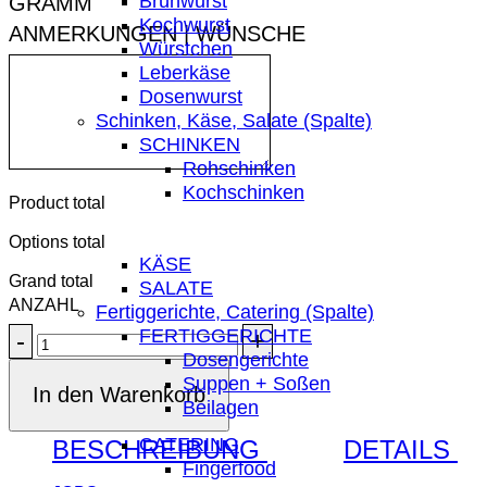
Brühwurst
Kochwurst
ANMERKUNGEN | WÜNSCHE
Würstchen
Leberkäse
Dosenwurst
Schinken, Käse, Salate (Spalte)
SCHINKEN
Rohschinken
Kochschinken
Product total
Options total
KÄSE
Grand total
SALATE
Fertiggerichte, Catering (Spalte)
FERTIGGERICHTE
Hausmacher
Dosengerichte
Leberwurst
Suppen + Soßen
Menge
In den Warenkorb
Beilagen
CATERING
BESCHREIBUNG
DETAILS
Fingerfood