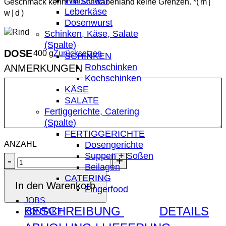
Würstchen
Geschmack kennt im Schwabenland keine Grenzen. *( m |
Leberkäse
w | d )
Dosenwurst
Schinken, Käse, Salate
(Spalte)
DOSE
400 g
Zurücksetzen
SCHINKEN
Rohschinken
ANMERKUNGEN
Kochschinken
KÄSE
SALATE
Fertiggerichte, Catering
(Spalte)
FERTIGGERICHTE
Dosengerichte
Suppen + Soßen
SAUERBRATEN
Beilagen
|
CATERING
FERTIGGERICHT
In den Warenkorb
Fingerfood
Menge
JOBS
BESCHREIBUNG
DETAILS
KONTAKT