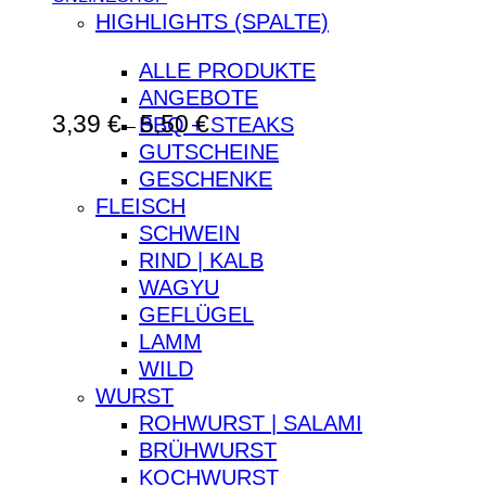
HIGHLIGHTS (SPALTE)
ALLE PRODUKTE
ANGEBOTE
Preisspanne:
3,39
€
5,50
€
BBQ + STEAKS
–
3,39 €
GUTSCHEINE
bis
GESCHENKE
5,50 €
FLEISCH
SCHWEIN
RIND | KALB
WAGYU
GEFLÜGEL
LAMM
WILD
WURST
ROHWURST | SALAMI
BRÜHWURST
KOCHWURST