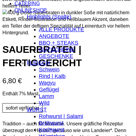
CATERING
ONLINESHOP
Highlights (Spalte)
ALLE PRODUKTE
ANGEBOTE
BBQ + STEAKS
SAUERBRATEN |
GUTSCHEINE
GESCHENKE
FERTIGGERICHT
FLEISCH
Schwein
Rind | Kalb
6,80
€
Wagyu
Geflügel
Enthält 7% Mwst.
Lamm
Wild
WURST
Rohwurst | Salami
Brühwurst
Tradition – auch für Moderne. Unsere gräfliche Rezeptur
Kochwurst
überzeugt den Hipster* genauso wie uns Landeier*. Denn