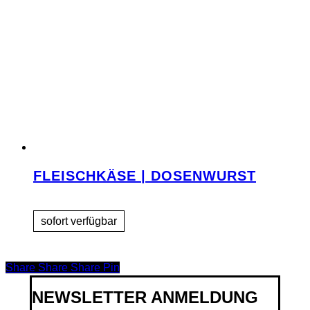
FLEISCHKÄSE | DOSENWURST
Share
Share
Share
Share
Pin
NEWSLETTER ANMELDUNG